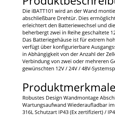
Produktbeschrei
Die iBATT101 wird an der Wand montier
abschließbare Drehtür. Dies ermöglicht
erleichtert den Batteriewechsel und d
beherbergt zwei in Reihe geschaltete 12
Das Batteriegehäuse ist für extrem ho
verfügt über konfigurierbare Ausgang
in Abhängigkeit von der Anzahl der Ze
Verbindung von zwei oder mehreren Ge
gewünschten 12V / 24V / 48V-Systems
Produktmerkmal
Robustes Design Wandmontage Abschl
Wartungsaufwand Wiederaufladbar im 
316L Schutzart IP43 (Ex zertifiziert) / IP