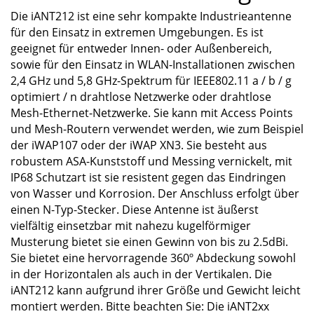
Die iANT212 ist eine sehr kompakte Industrieantenne
für den Einsatz in extremen Umgebungen. Es ist
geeignet für entweder Innen- oder Außenbereich,
sowie für den Einsatz in WLAN-Installationen zwischen
2,4 GHz und 5,8 GHz-Spektrum für IEEE802.11 a / b / g
optimiert / n drahtlose Netzwerke oder drahtlose
Mesh-Ethernet-Netzwerke. Sie kann mit Access Points
und Mesh-Routern verwendet werden, wie zum Beispiel
der iWAP107 oder der iWAP XN3. Sie besteht aus
robustem ASA-Kunststoff und Messing vernickelt, mit
IP68 Schutzart ist sie resistent gegen das Eindringen
von Wasser und Korrosion. Der Anschluss erfolgt über
einen N-Typ-Stecker. Diese Antenne ist äußerst
vielfältig einsetzbar mit nahezu kugelförmiger
Musterung bietet sie einen Gewinn von bis zu 2.5dBi.
Sie bietet eine hervorragende 360º Abdeckung sowohl
in der Horizontalen als auch in der Vertikalen. Die
iANT212 kann aufgrund ihrer Größe und Gewicht leicht
montiert werden. Bitte beachten Sie: Die iANT2xx